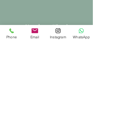
Uygulama Süresi
10-20 dakika
Phone
Email
Instagram
WhatsApp
Seans Sayısı
2-5