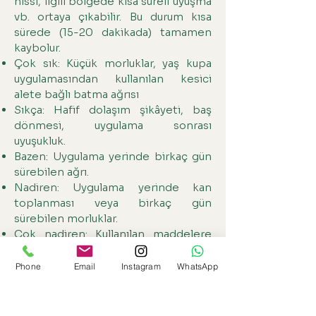
hissi, ilgili bölgede kısa süreli uyuşma
vb. ortaya çıkabilir. Bu durum kısa
sürede (15-20 dakikada) tamamen
kaybolur.
Çok sık: Küçük morluklar, yaş kupa
uygulamasından kullanılan kesici
alete bağlı batma ağrısı
Sıkça: Hafif dolaşım şikâyeti, baş
dönmesi, uygulama sonrası
uyuşukluk.
Bazen: Uygulama yerinde birkaç gün
sürebilen ağrı.
Nadiren: Uygulama yerinde kan
toplanması veya birkaç gün
sürebilen morluklar.
Çok nadiren: Kullanılan maddelere
(kupa, bistüri, cilt temizleyeci vb)
karşı alerjik reaksiyon.
Phone
Email
Instagram
WhatsApp
Çok ender olarak: Lokal veya derin
enfeksiyonlar