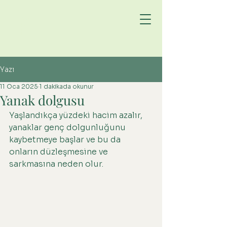
DOKTOR
Bekir
Hucuptan
Yazı
11 Oca 2025
1 dakikada okunur
Yanak dolgusu
Yaşlandıkça yüzdeki hacim azalır, 
yanaklar genç dolgunluğunu 
kaybetmeye başlar ve bu da 
onların düzleşmesine ve 
sarkmasına neden olur. 