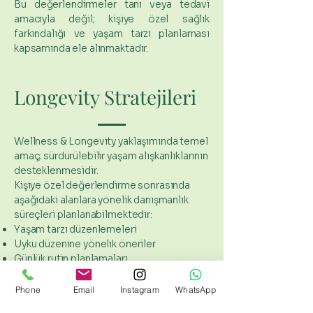
Bu değerlendirmeler tanı veya tedavi
amacıyla değil; kişiye özel sağlık
farkındalığı ve yaşam tarzı planlaması
kapsamında ele alınmaktadır.
Longevity Stratejileri
Wellness & Longevity yaklaşımında temel
amaç; sürdürülebilir yaşam alışkanlıklarının
desteklenmesidir.
Kişiye özel değerlendirme sonrasında
aşağıdaki alanlara yönelik danışmanlık
süreçleri planlanabilmektedir:
Yaşam tarzı düzenlemeleri
Uyku düzenine yönelik öneriler
Günlük rutin planlamaları
Fiziksel aktivite alışkanlıklarının
desteklenmesi
Phone
Email
Instagram
WhatsApp
Beslenme farkındalığı / beslenme planı