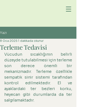
DOKTOR
Bekir
Hucuptan
Yazı
8 Oca 2025
1 dakikada okunur
Terleme Tedavisi
Vücudun sıcaklığının belirli 
düzeyde tutulabilmesi için terleme 
son derece önemli bir 
mekanizmadır. Terleme özellikle 
sempatik sinir sistemi tarafından 
kontrol edilmektedir. El ve 
ayaklardaki ter bezleri korku, 
heyecan gibi durumlarda da ter 
salgılamaktadır.