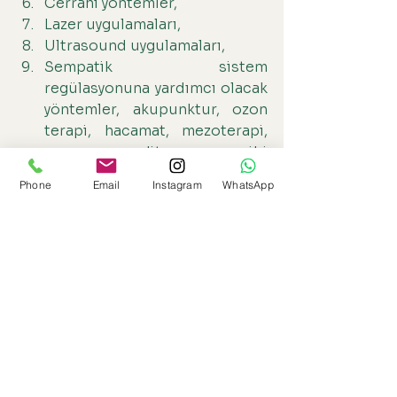
Cerrahi yöntemler,
Lazer uygulamaları,
Ultrasound uygulamaları,
Sempatik sistem 
regülasyonuna yardımcı olacak 
yöntemler, akupunktur, ozon 
terapi, hacamat, mezoterapi, 
yoga, meditasyon gibi 
yöntemler de yardımcı 
Phone
Email
Instagram
WhatsApp
olabilmektedir.
Hangi yöntemin veya yöntemlerin 
kullanılması gerektiğine 
doktorunuz karar verecektir.
Hepsini Gör
Son Yazılar